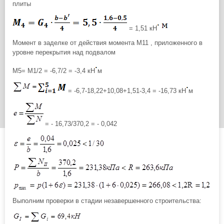
плиты
= 1,51 кН
Момент в заделке от действия момента М11 , приложенного в
уровне перекрытия над подвалом
М5= М1/2 = -6,7/2 = -3,4 кН
м
= -6,7-18,22+10,08+1,51-3,4 = -16,73 кН
м
= - 16,73/370,2 = - 0,042
Выполним проверки в стадии незавершенного строительства: