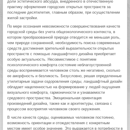
доли эстетического абсурда, внедренного в отечественную
практику оформления городских открытых пространств за
последние десятилетия, главным образом, при осуществлении
жилой застройки.
По мере осознания невозможности совершенствования качеств
городской среды без учета общеэкологического контекста, в
котором преобразованной природе отводится не меньшая роль,
чем природе сохраненной, необходимость поиска современных
средств достижения зрительной выразительности открытых
пространств с помощью ландшафтного дизайна приобретает
особую актуальность. Несовместимое с понятием
психологического комфорта состояние неблагоустроенной
среды воспринимается человеком столь же негативно, сколько
ее аморфность и безликость. Безусловно, решая определенные
утилитарные задачи оздоровления среды, ландшафтный дизайн
обладает нацеленностью на формирование у людей ощущения
визуального комфорта, гармоничности и узнаваемости
средового пространства. Эмоциональная ориентация
произведений дизайна, также как и архитектуры, связана с
процессом восприятия человеком своего окружения.
В числе качеств среды, оцениваемых человеком постоянно,
возможность ориентации и отождествления с конкретным
местом имеет особое значение. Это выражается в потребности в