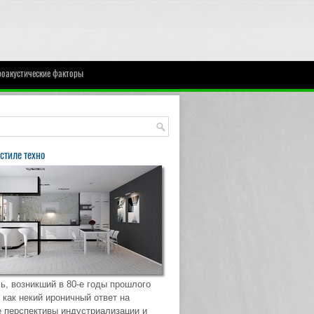
оакустические факторы
стиле техно
ь, возникший в 80-е годы прошлого
 как некий ироничный ответ на
 перспективы индустриализации и