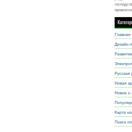
господств
провозгл
Категор
Главная
Дизайн-п
Развити
Электрот
Русская 
Новая ар
Новое о 
Популярн
Карта на
Поиск по