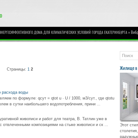
» Вибр
 ЭНЕРГОЭФФЕКТИВНОГО ДОМА ДЛЯ КЛИМАТИЧЕСКИХ УСЛОВИЙ ГОРОДА ЕКАТЕРИНБУРГА
Жилище в 
Страницы:
1
2
о расхода воды
ем по формуле: qсут = qtot u · U / 1000, м3/сут., где qtotu
лем в сутки наибольшего водопотребления, прини ...
уративной живописи и работ для театра, В. Татлин уже в
 с отвлеченными композициями на стыке живописи и ск ...
Этот стил
столетия,
радужные