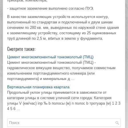
приборов, компьютера;
- защитное заземление выполнено согласно ПУЭ.
В качестве заземляющих устройств используется контур,
выполненный по стандартам и подключенный к двум шинам
сечением по 280 кв. мм, выведенных по наружной стене здания
к заземляющему устройству, состоящему из 25 оцинкованных
труб длинной по 2,5 м, вбитых в землю у фундамента.
Смотрите также:
Цемент многокомпонентный тонкомолотый (ТМЦ)
Цемент многокомпонентный тонкомолотый (ТМЦ) -
гидравлическое вяжущее вещество, получаемое совместным
измельчением портландцементного клинкера (или
портландцемента) и минеральных д ...
Вертикальная планировка квартала
Продольный уклон улицы принимается в зависимости от
категории улицы в системе уличной сети города: Категория
улицы V (км/час) iпр ‰ b полосы (м) n полос b тротуара (м) 1 2 3
4 5 6 ...