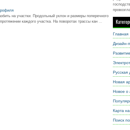
господств
провозгл
профиля
збить на участки. Продольный уклон и размеры поперечного
Категор
протяжении каждого участка. На поворотах трассы кан ...
Главная
Дизайн-п
Развити
Электрот
Русская 
Новая ар
Новое о 
Популярн
Карта на
Поиск по