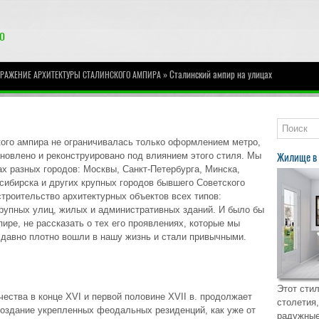
» Сталинский ампир на улицах
ЫРАЖЕНИЕ АРХИТЕКТУРЫ СТАЛИНСКОГО АМПИРА
кого ампира не ограничивалась только оформлением метро,
новлено и реконструировано под влиянием этого стиля. Мы
Жилище в 
х разных городов: Москвы, Санкт-Петербурга, Минска,
сибирска и других крупных городов бывшего Советского
троительство архитектурных объектов всех типов:
рупных улиц, жилых и административных зданий. И было бы
ире, не рассказать о тех его проявлениях, которые мы
 давно плотно вошли в нашу жизнь и стали привычными.
Этот стил
ства в конце XVI и первой половине XVII в. продолжает
столетия,
Создание укрепленных феодальных резиденций, как уже от
радужные